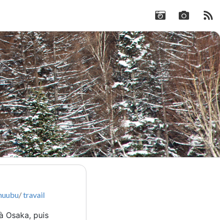
huubu
/
travail
à Osaka, puis