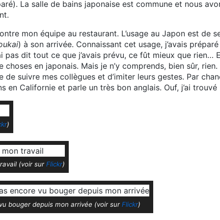
aré). La salle de bains japonaise est commune et nous avo
nt.
contre mon équipe au restaurant. L’usage au Japon est de s
oukai
) à son arrivée. Connaissant cet usage, j’avais préparé
ai pas dit tout ce que j’avais prévu, ce fût mieux que rien… 
 choses en japonais. Mais je n’y comprends, bien sûr, rien
te de suivre mes collègues et d’imiter leurs gestes. Par cha
s en Californie et parle un très bon anglais. Ouf, j’ai trouv
ckr
)
ravail (voir sur
Flickr
)
 vu bouger depuis mon arrivée (voir sur
Flickr
)