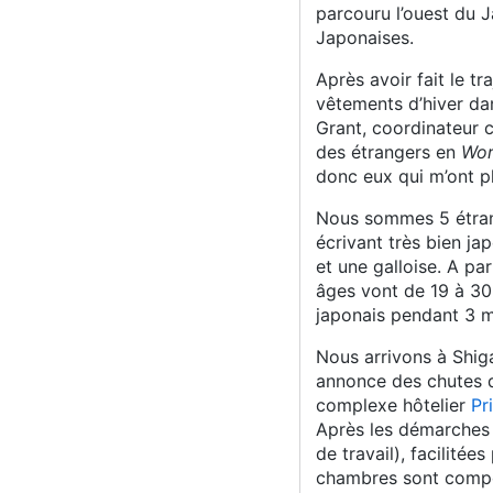
parcouru l’ouest du J
Japonaises.
Après avoir fait le tr
vêtements d’hiver da
Grant, coordinateur
des étrangers en
Wor
donc eux qui m’ont p
Nous sommes 5 étrang
écrivant très bien ja
et une galloise. A par
âges vont de 19 à 30 
japonais pendant 3 m
Nous arrivons à Shiga
annonce des chutes de
complexe hôtelier
Pr
Après les démarches 
de travail), facilitée
chambres sont compos