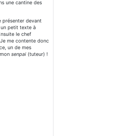
ns une cantine des
e présenter devant
 un petit texte à
Ensuite le chef
. Je me contente donc
nce, un de mes
é mon
senpai
(tuteur) !