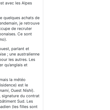
est avec les Alpes
re quelques achats de
endemain, je retrouve
occupe de recruter
aponaises. Ce sont
no).
uest, parlant et
ise ; une australienne
pour les autres. Les
er qu’anglais et
 mais la météo
ésidence) est le
nami
, Ouest
Nishi
).
 signature du contrat
e bâtiment Sud. Les
ien (les filles sont