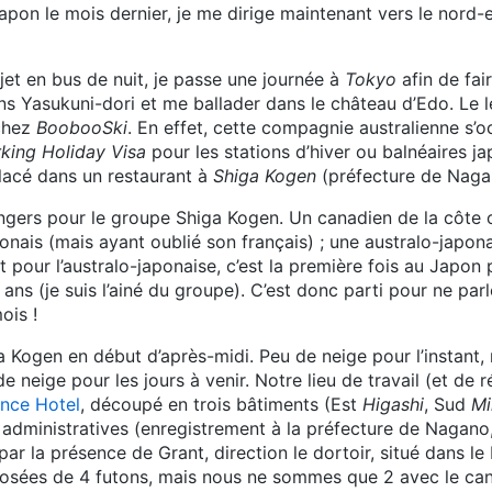
apon le mois dernier, je me dirige maintenant vers le nord-
ajet en bus de nuit, je passe une journée à
Tokyo
afin de fai
ns Yasukuni-dori et me ballader dans le château d’Edo. Le l
 chez
BoobooSki
. En effet, cette compagnie australienne s’
king Holiday Visa
pour les stations d’hiver ou balnéaires j
lacé dans un restaurant à
Shiga Kogen
(préfecture de Naga
ers pour le groupe Shiga Kogen. Un canadien de la côte o
ponais (mais ayant oublié son français) ; une australo-japona
t pour l’australo-japonaise, c’est la première fois au Japon 
ans (je suis l’ainé du groupe). C’est donc parti pour ne parl
ois !
 Kogen en début d’après-midi. Peu de neige pour l’instant,
 neige pour les jours à venir. Notre lieu de travail (et de r
ince Hotel
, découpé en trois bâtiments (Est
Higashi
, Sud
Mi
administratives (enregistrement à la préfecture de Nagano,
s par la présence de Grant, direction le dortoir, situé dans l
ées de 4 futons, mais nous ne sommes que 2 avec le canad