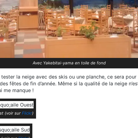
Avec Yakebitai-yama en toile de fond
 tester la neige avec des skis ou une planche, ce sera pour
 des fêtes de fin d’année. Même si la qualité de la neige n’e
qui me manque !
st (voir sur
Flickr
)