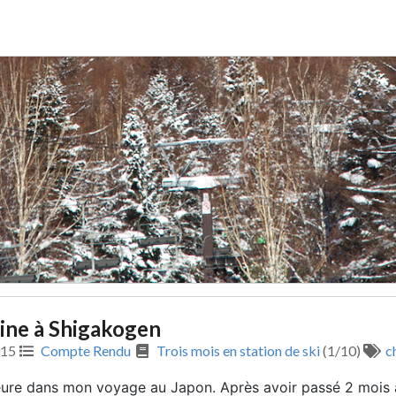
ine à Shigakogen
015
Compte Rendu
Trois mois en station de ski
(1/10)
c
ure dans mon voyage au Japon. Après avoir passé 2 mois 