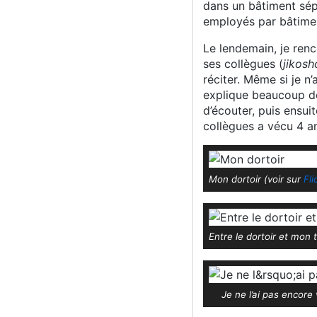
dans un bâtiment sép
employés par bâtime
Le lendemain, je ren
ses collègues (
jikosh
réciter. Même si je n’
explique beaucoup de
d’écouter, puis ensui
collègues a vécu 4 an
Mon dortoir (voir sur
Fli
Entre le dortoir et mon t
Je ne l’ai pas encore