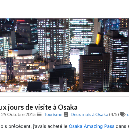
x jours de visite à Osaka
i 29 Octobre 2015
Tourisme
Deux mois à Osaka
(4/5)
ois précédent, j’avais acheté le
Osaka Amazing Pass
dans s