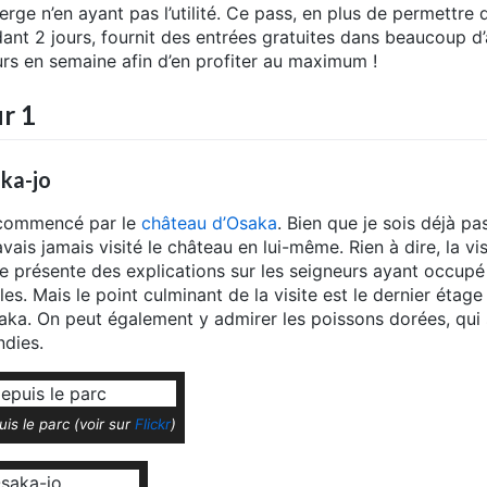
berge n’en ayant pas l’utilité. Ce pass, en plus de permettre
ant 2 jours, fournit des entrées gratuites dans beaucoup d’
urs en semaine afin d’en profiter au maximum !
r 1
ka-jo
 commencé par le
château d’Osaka
. Bien que je sois déjà pa
’avais jamais visité le château en lui-même. Rien à dire, la v
e présente des explications sur les seigneurs ayant occupé
bles. Mais le point culminant de la visite est le dernier étag
aka. On peut également y admirer les poissons dorées, qui 
ndies.
is le parc (voir sur
Flickr
)