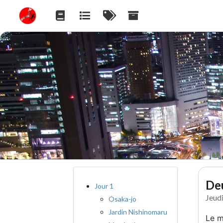
Deu
Jour 1
Jeud
Osaka-jo
Jardin Nishinomaru
Le m