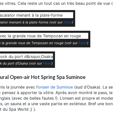
les vitres. Cela reste un tout cas un très beau point de vue (
lator menant à la plate-forme (voir sur
Flickr
)
c la grande roue de Tempozan en rouge (voir sur
Flickr
)
k du port d’Osaka (voir sur
Flickr
)
ural Open-air Hot Spring Spa Suminoe
nis la journée avec l’
onsen de Suminoe
(sud d’Osaka). La ser
 pensez à apporter la vôtre. Après avoir montré le pass, le
nglais (avec de belles fautes !). L’onsen est propre et mode
es, un sauna et a une vaste partie en extérieur. Bref une bo
nt du Spa World ;) ).