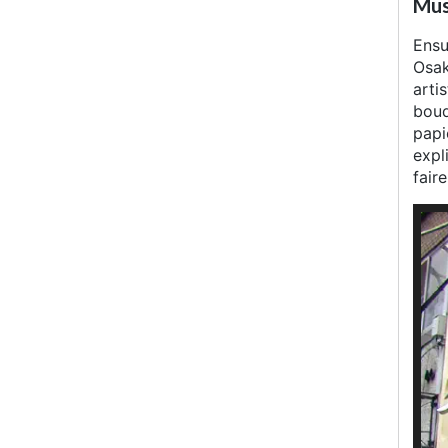
Mus
Ensu
Osak
arti
boud
papi
expl
fair