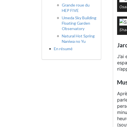
Grande roue du
Osak
HEP FIVE
Umeda Sky Building
Floating Garden
Observatory
Shac
Natural Hot Spring
Naniwa no Yu
Jar
En résumé
J’ai
espa
n’ap
Mus
Aprè
parl
pers
minu
heur
(sou