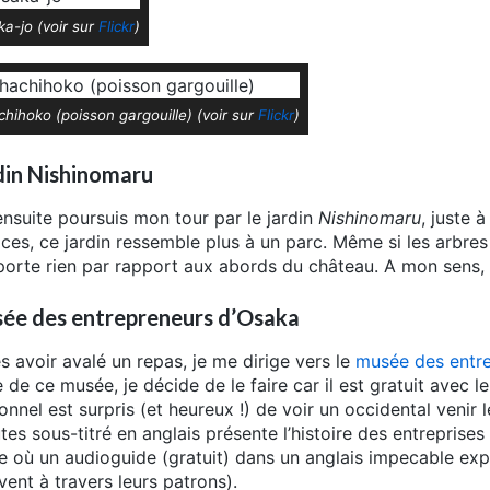
a-jo (voir sur
Flickr
)
hihoko (poisson gargouille) (voir sur
Flickr
)
din Nishinomaru
 ensuite poursuis mon tour par le jardin
Nishinomaru
, juste 
ces, ce jardin ressemble plus à un parc. Même si les arbres 
porte rien par rapport aux abords du château. A mon sens, i
ée des entrepreneurs d’Osaka
s avoir avalé un repas, je me dirige vers le
musée des entr
e de ce musée, je décide de le faire car il est gratuit avec 
onnel est surpris (et heureux !) de voir un occidental venir l
tes sous-titré en anglais présente l’histoire des entreprises
e où un audioguide (gratuit) dans un anglais impecable expl
vent à travers leurs patrons).