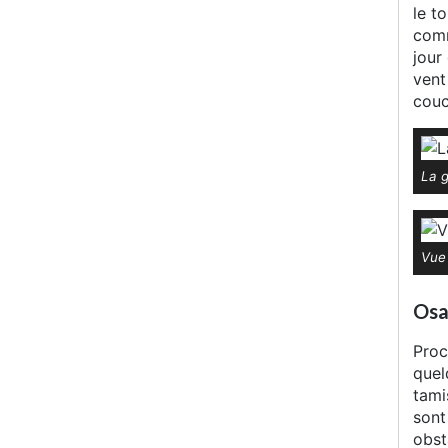
le t
comm
jour
vent
couc
La 
Vue 
Osa
Proc
quel
tami
sont
obst