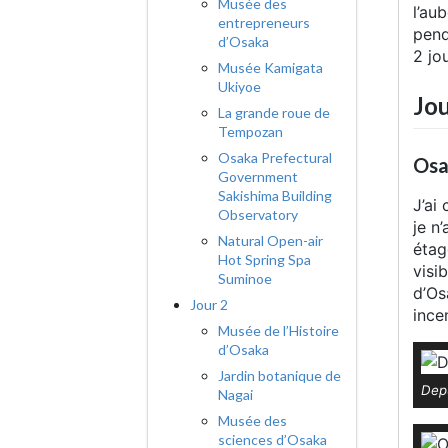
Musée des
l’au
entrepreneurs
pend
d’Osaka
2 jo
Musée Kamigata
Ukiyoe
Jou
La grande roue de
Tempozan
Osaka Prefectural
Osa
Government
Sakishima Building
J’ai
Observatory
je n
Natural Open-air
étag
Hot Spring Spa
visi
Suminoe
d’Os
Jour 2
ince
Musée de l’Histoire
d’Osaka
Jardin botanique de
Depu
Nagai
Musée des
sciences d’Osaka