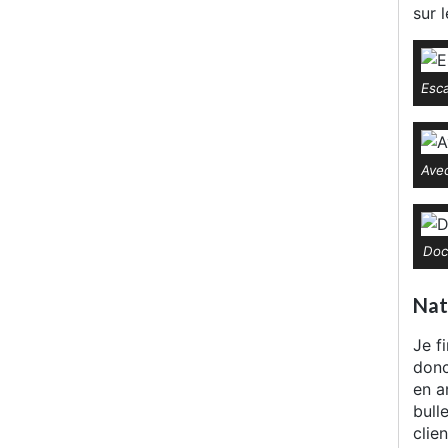
sur 
Esca
Ave
Doc
Nat
Je fi
donc
en a
bull
clie