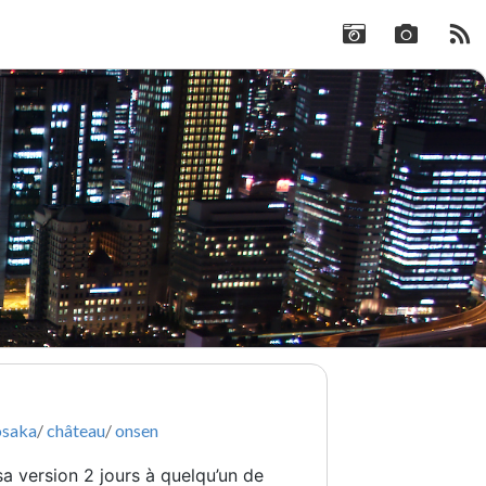
osaka
/
château
/
onsen
a version 2 jours à quelqu’un de