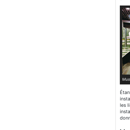
Musé
Étan
inst
les 
inst
donn